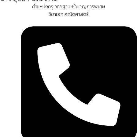
ตำแหน่งครู วิทยฐานะชำนาญการพิเศษ
วิชาเอก คณิตศาสตร์