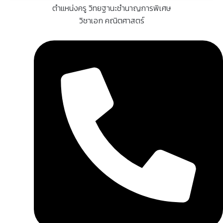
ตำแหน่งครู วิทยฐานะชำนาญการพิเศษ
วิชาเอก คณิตศาสตร์