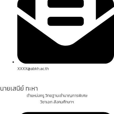
XXXX@abkh.ac.th
นายเสนีย์ ทะหา
ตำแหน่งครู วิทยฐานะชำนาญการพิเศษ
วิชาเอก สังคมศึกษาฯ