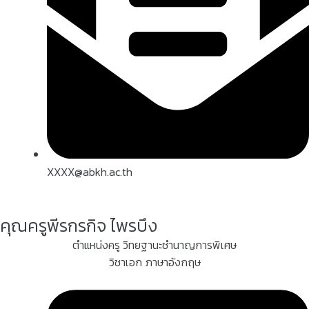
XXXX@abkh.ac.th
คุณครูพีรกรกิจ ไพรบึง
ตำแหน่งครู วิทยฐานะชำนาญการพิเศษ
วิชาเอก ภาษาอังกฤษ