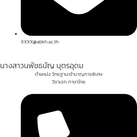
XXXX@abkh.ac.th
นางสาวนพัชธนัญ บุตรอุดม
ตำแหน่ง วิทยฐานะชำนาญการพิเศษ
วิชาเอก ภาษาไทย