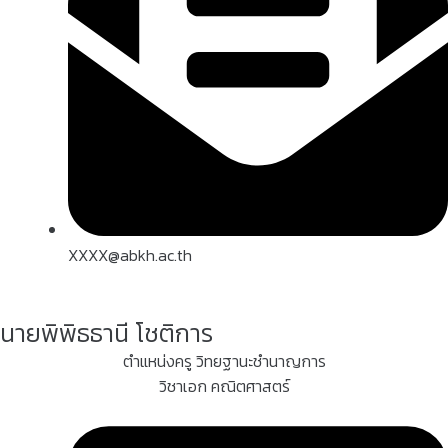
XXXX@abkh.ac.th
นายพิพิธธานี โชติการ
ตำแหน่งครู วิทยฐานะชำนาญการ
วิชาเอก คณิตศาสตร์