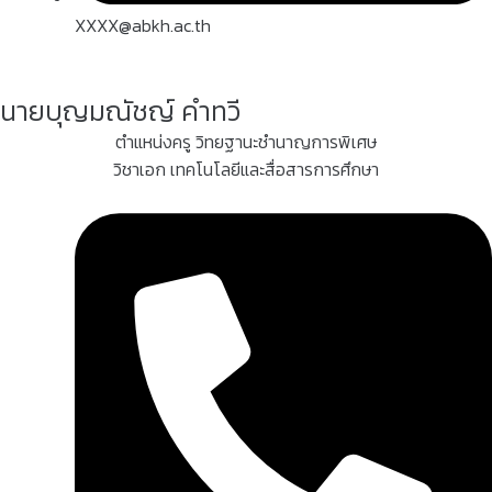
XXXX@abkh.ac.th
นายบุญมณัชญ์ คำทวี
ตำแหน่งครู วิทยฐานะชำนาญการพิเศษ
วิชาเอก เทคโนโลยีและสื่อสารการศึกษา