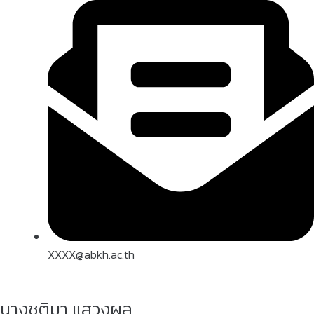
XXXX@abkh.ac.th
นางชุติมา แสวงผล