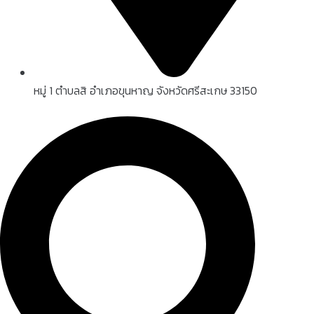
หมู่ 1 ตำบลสิ อำเภอขุนหาญ จังหวัดศรีสะเกษ 33150