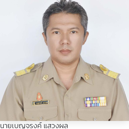
นายเบญจรงค์ แสวงผล