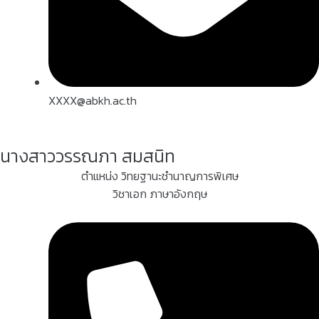
XXXX@abkh.ac.th
นางสาววรรณภา สมสนิท
ตำแหน่ง วิทยฐานะชำนาญการพิเศษ
วิชาเอก ภาษาอังกฤษ