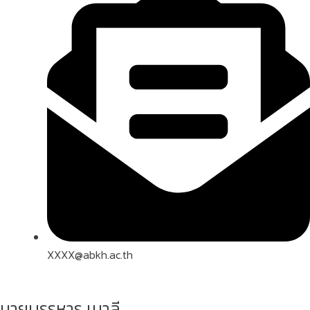
XXXX@abkh.ac.th
นายบรรหาร เมาลี