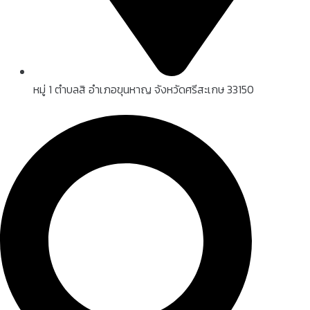
หมู่ 1 ตำบลสิ อำเภอขุนหาญ จังหวัดศรีสะเกษ 33150