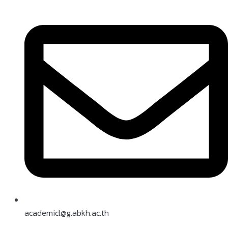
academicl@g.abkh.ac.th