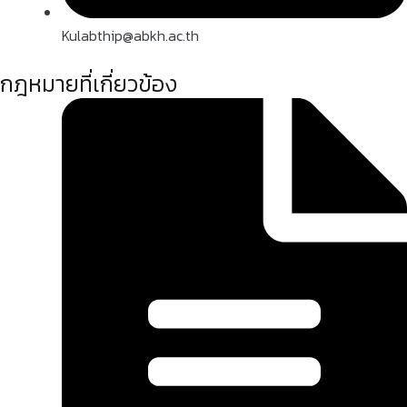
Kulabthip@abkh.ac.th
กฎหมายที่เกี่ยวข้อง