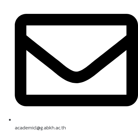
academicl@g.abkh.ac.th