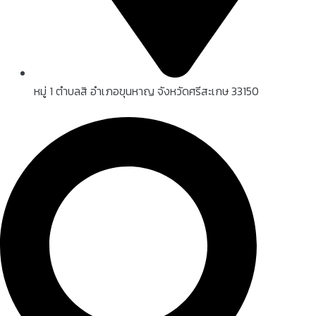
หมู่ 1 ตำบลสิ อำเภอขุนหาญ จังหวัดศรีสะเกษ 33150